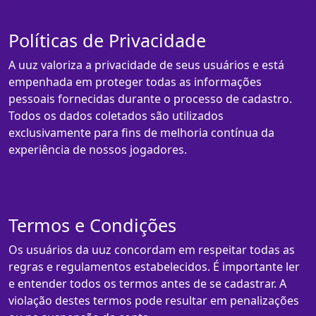
Políticas de Privacidade
A uuz valoriza a privacidade de seus usuários e está
empenhada em proteger todas as informações
pessoais fornecidas durante o processo de cadastro.
Todos os dados coletados são utilizados
exclusivamente para fins de melhoria contínua da
experiência de nossos jogadores.
Termos e Condições
Os usuários da uuz concordam em respeitar todas as
regras e regulamentos estabelecidos. É importante ler
e entender todos os termos antes de se cadastrar. A
violação destes termos pode resultar em penalizações