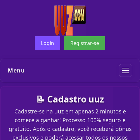
Login
Registrar-se
Menu
📝 Cadastro uuz
Cadastre-se na uuz em apenas 2 minutos e
comece a ganhar! Processo 100% seguro e
gratuito. Após o cadastro, você receberá bônus
exclusivos e poderá acessar todos os nossos