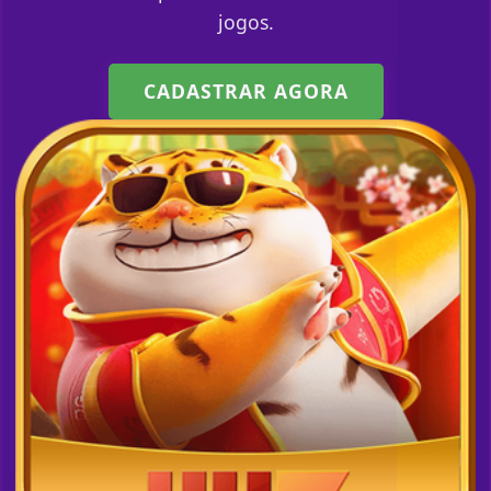
jogos.
CADASTRAR AGORA