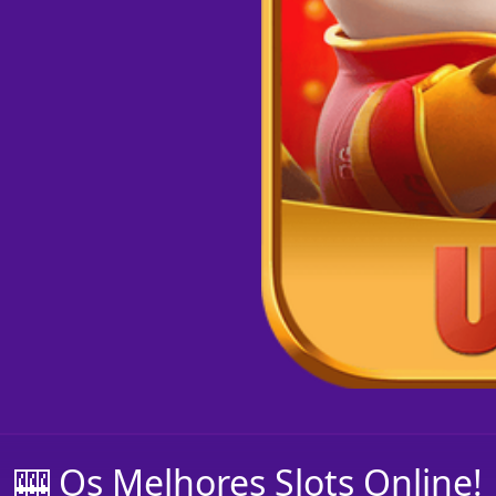
🎰 Os Melhores Slots Online!