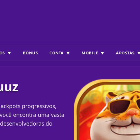
OS
BÔNUS
CONTA
MOBILE
APOSTAS
 uuz
jackpots progressivos,
, você encontra uma vasta
s desenvolvedoras do